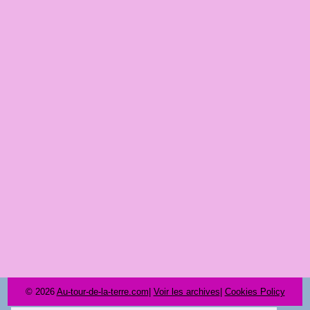
© 2026
Au-tour-de-la-terre.com
|
Voir les archives
|
Cookies Policy