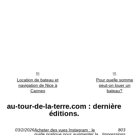
Location de bateau et
Pour quelle somme
navigation de Nice à
peut-on louer un
Cannes
bateau?
au-tour-de-la-terre.com : dernière
éditions.
03/2/2026
Acheter des vues Instagram : le
803
guide pratique pour augmenter la
Impressions