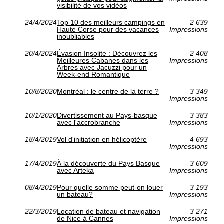
visibilité de vos vidéos
24/4/2024
Top 10 des meilleurs campings en
2 639
Haute Corse pour des vacances
Impressions
inoubliables
20/4/2024
Évasion Insolite : Découvrez les
2 408
Meilleures Cabanes dans les
Impressions
Arbres avec Jacuzzi pour un
Week-end Romantique
10/8/2020
Montréal : le centre de la terre ?
3 349
Impressions
10/1/2020
Divertissement au Pays-basque
3 383
avec l'accrobranche
Impressions
18/4/2019
Vol d'initiation en hélicoptère
4 693
Impressions
17/4/2019
À la découverte du Pays Basque
3 609
avec Arteka
Impressions
08/4/2019
Pour quelle somme peut-on louer
3 193
un bateau?
Impressions
22/3/2019
Location de bateau et navigation
3 271
de Nice à Cannes
Impressions