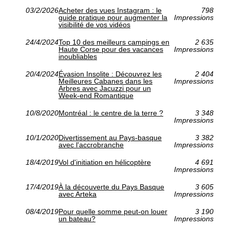
03/2/2026
Acheter des vues Instagram : le
798
guide pratique pour augmenter la
Impressions
visibilité de vos vidéos
24/4/2024
Top 10 des meilleurs campings en
2 635
Haute Corse pour des vacances
Impressions
inoubliables
20/4/2024
Évasion Insolite : Découvrez les
2 404
Meilleures Cabanes dans les
Impressions
Arbres avec Jacuzzi pour un
Week-end Romantique
10/8/2020
Montréal : le centre de la terre ?
3 348
Impressions
10/1/2020
Divertissement au Pays-basque
3 382
avec l'accrobranche
Impressions
18/4/2019
Vol d'initiation en hélicoptère
4 691
Impressions
17/4/2019
À la découverte du Pays Basque
3 605
avec Arteka
Impressions
08/4/2019
Pour quelle somme peut-on louer
3 190
un bateau?
Impressions