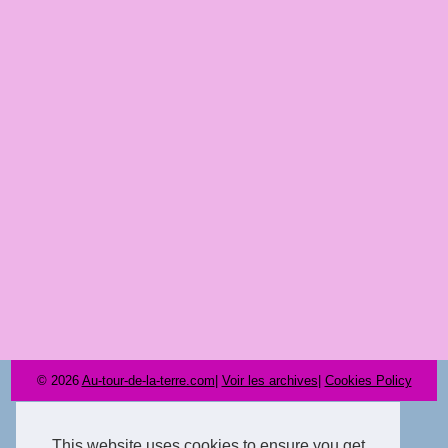
© 2026
Au-tour-de-la-terre.com
|
Voir les archives
|
Cookies Policy
This website uses cookies to ensure you get