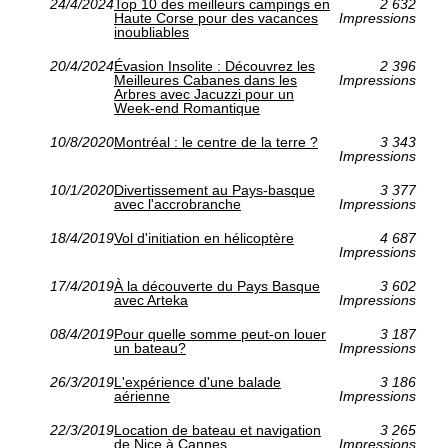
24/4/2024
Top 10 des meilleurs campings en
2 632
Haute Corse pour des vacances
Impressions
inoubliables
20/4/2024
Évasion Insolite : Découvrez les
2 396
Meilleures Cabanes dans les
Impressions
Arbres avec Jacuzzi pour un
Week-end Romantique
10/8/2020
Montréal : le centre de la terre ?
3 343
Impressions
10/1/2020
Divertissement au Pays-basque
3 377
avec l'accrobranche
Impressions
18/4/2019
Vol d'initiation en hélicoptère
4 687
Impressions
17/4/2019
À la découverte du Pays Basque
3 602
avec Arteka
Impressions
08/4/2019
Pour quelle somme peut-on louer
3 187
un bateau?
Impressions
26/3/2019
L'expérience d'une balade
3 186
aérienne
Impressions
22/3/2019
Location de bateau et navigation
3 265
de Nice à Cannes
Impressions